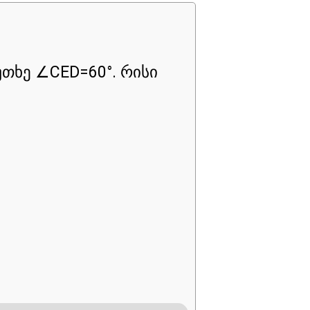
უთხე ∠CED=60°. რისი