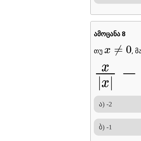
ამოცანა 8
x
≠
0
≠
0
x
თუ
, მ
x
|
x
|
−
|
x
|
x
−
x
|
|
x
ა) -2
ბ) -1