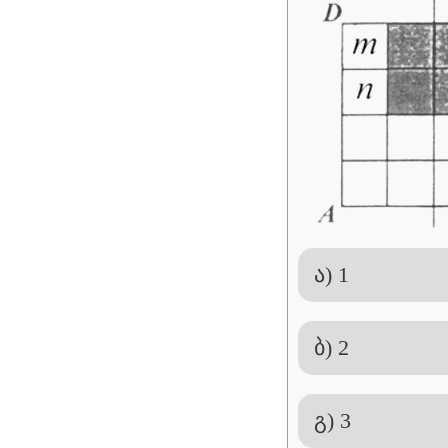
ა) 1
ბ) 2
გ) 3