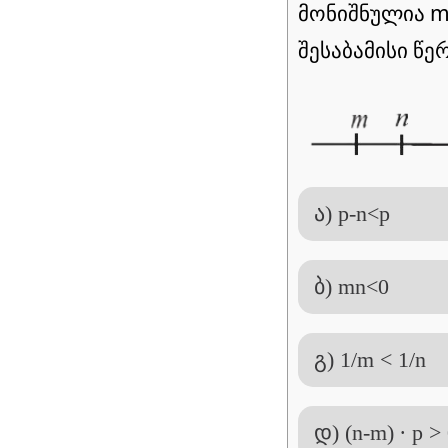
მონიშნულია m 
შესაბამისი წე
ა) p-n<p
ბ) mn<0
გ) 1/m < 1/n
დ) (n-m) ∙ p >