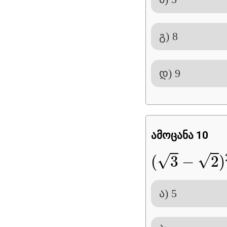
გ) 8
დ) 9
ამოცანა 10
(
3
−
2
)
2
+
24
√
√
(
3
−
2
)
ა) 5