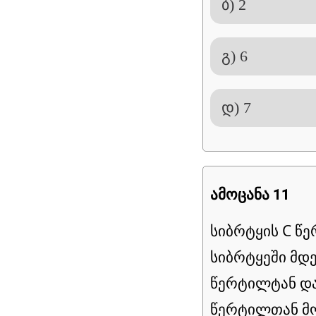
ბ) 2
გ) 6
დ) 7
ამოცანა 11
სიბრტყის C წე
სიბრტყეში მდე
წერტილტან და
წერტილთან მ