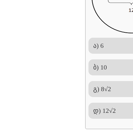
ა) 6
ბ) 10
გ) 8√2
დ) 12√2