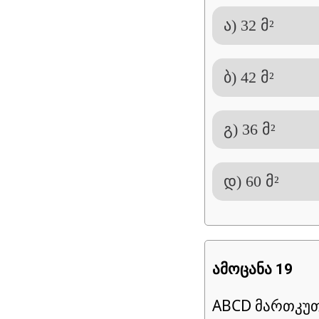
ა) 32 მ²
ბ) 42 მ²
გ) 36 მ²
დ) 60 მ²
ამოცანა 19
ABCD მართკუთ